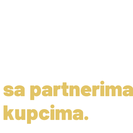
FIDES GRADNJ
samo objekte
sa partnerima,
kupcima.
Zasnovane na poverenju, kvalite