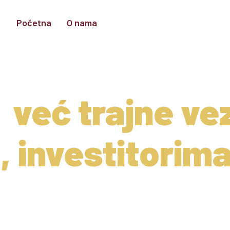
Početna
O nama
Projekti
Investicije
A ne gradi
,
već trajne ve
 investitorima
tu i posvećenosti poslu.